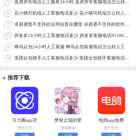
途虎养车电话人工服务24小时 途虎养车客服电话怎么转人工
5
花小猪司机端人工客服电话多少 花小猪司机端怎么转人工客服
6
卓易通暂不支持此应用设置在哪里 卓易通不支持的软件怎么安装
7
拼多多24小时人工客服电话多少 拼多多客服电话95188怎么转人工
8
蜂鸟众包24小时人工客服 蜂鸟众包客服电话怎么转人工
9
美团众包骑手人工客服电话多少 美团众包骑手客服电话怎么转人工
10
推荐下载
引力圈app官
梦狱之国的爱
电鸽app免费
方版最新版本
丽丝手机版下
下载正版
聊天社交
冒险解谜
聊天社交
下载
载(夢獄の国