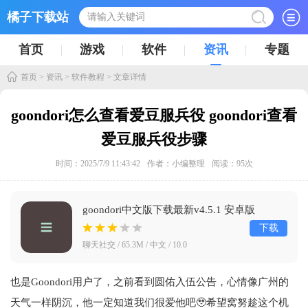
橘子下载站
首页
游戏
软件
资讯
专题
首页
>
资讯
>
软件教程
> 文章详情
goondori怎么查看爱豆服兵役 goondori查看
爱豆服兵役步骤
时间：2025/7/9 11:43:42
作者：小编整理
阅读：
95
次
goondori中文版下载最新v4.5.1 安卓版
下载
聊天社交 / 65.3M / 中文 / 10.0
也是Goondori用户了，之前看到圆佑入伍公告，心情像广州的
天气一样阴沉，他一定知道我们很爱他吧🥹希望窝努趁这个机