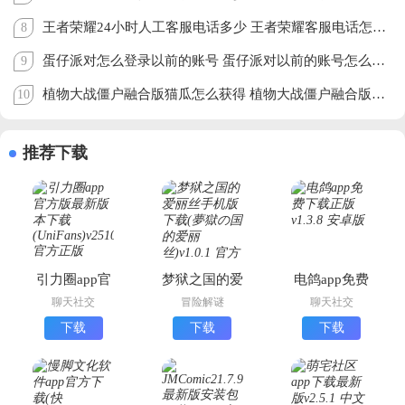
王者荣耀24小时人工客服电话多少 王者荣耀客服电话怎么转人工
8
蛋仔派对怎么登录以前的账号 蛋仔派对以前的账号怎么找回
9
植物大战僵户融合版猫瓜怎么获得 植物大战僵户融合版猫瓜如何合成
10
推荐下载
引力圈app官
梦狱之国的爱
电鸽app免费
方版最新版本
丽丝手机版下
下载正版
聊天社交
冒险解谜
聊天社交
下载
载(夢獄の国
下载
下载
下载
(UniFans)
的爱丽丝)