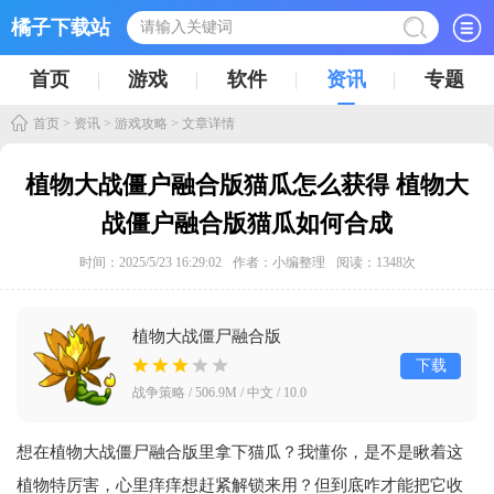
橘子下载站
首页
游戏
软件
资讯
专题
首页
>
资讯
>
游戏攻略
> 文章详情
植物大战僵户融合版猫瓜怎么获得 植物大
战僵户融合版猫瓜如何合成
时间：2025/5/23 16:29:02
作者：小编整理
阅读：
1348
次
植物大战僵尸融合版
(PlantsVsZombiesRH)v3.4.2 中文版
下载
战争策略 / 506.9M / 中文 / 10.0
想在植物大战僵尸融合版里拿下猫瓜？我懂你，是不是瞅着这
植物特厉害，心里痒痒想赶紧解锁来用？但到底咋才能把它收