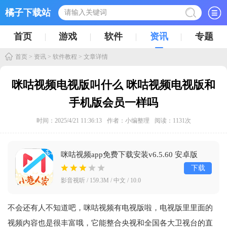
橘子下载站
首页
游戏
软件
资讯
专题
首页
>
资讯
>
软件教程
> 文章详情
咪咕视频电视版叫什么 咪咕视频电视版和
手机版会员一样吗
时间：2025/4/21 11:36:13
作者：小编整理
阅读：
1131
次
咪咕视频app免费下载安装v6.5.60 安卓版
下载
影音视听 / 159.3M / 中文 / 10.0
不会还有人不知道吧，咪咕视频有电视版啦，电视版里里面的
视频内容也是很丰富哦，它能整合央视和全国各大卫视台的直