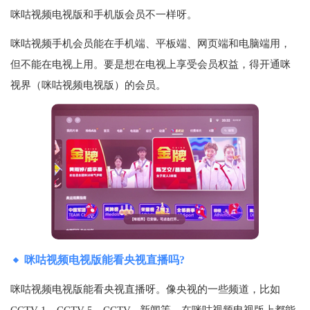
咪咕视频电视版和手机版会员不一样呀。
咪咕视频手机会员能在手机端、平板端、网页端和电脑端用，
但不能在电视上用。要是想在电视上享受会员权益，得开通咪
视界（咪咕视频电视版）的会员。
咪咕视频电视版能看央视直播吗?
咪咕视频电视版能看央视直播呀。像央视的一些频道，比如