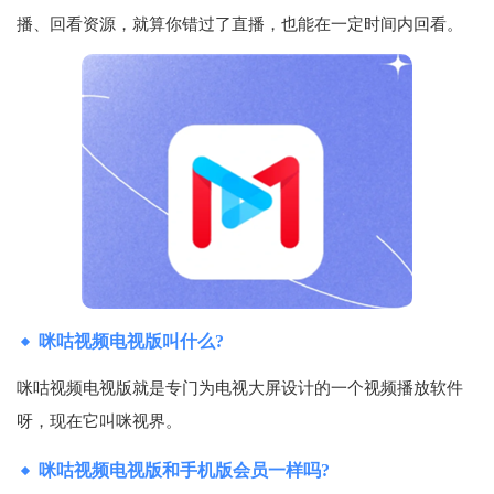
播、回看资源，就算你错过了直播，也能在一定时间内回看。
咪咕视频电视版叫什么?
咪咕视频电视版就是专门为电视大屏设计的一个视频播放软件
呀，现在它叫咪视界。
咪咕视频电视版和手机版会员一样吗?