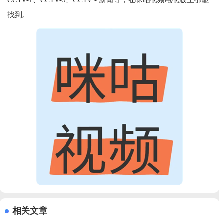
CCTV-1、CCTV-5、CCTV - 新闻等，在咪咕视频电视版上都能
找到。
相关文章