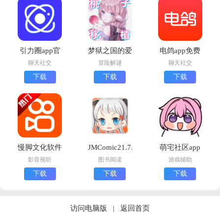
引力圈app官
梦狱之国的爱
电鸽app免费
方版最新版本
丽丝手机版下
下载正版
聊天社交
冒险解谜
聊天社交
下载
载(夢獄の国
下载
下载
下载
(UniFans)
的爱丽丝)
慢脚文化软件
JMComic21.7.9
萌宅社区app
app官方下载
最新版安装包
下载最新版
影音视听
图书阅读
游戏辅助
(快手)
下载
下载
下载
下载
访问电脑版
|
返回首页