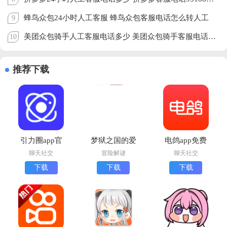
蜂鸟众包24小时人工客服 蜂鸟众包客服电话怎么转人工
9
美团众包骑手人工客服电话多少 美团众包骑手客服电话怎么转人工
10
推荐下载
引力圈app官
梦狱之国的爱
电鸽app免费
方版最新版本
丽丝手机版下
下载正版
聊天社交
冒险解谜
聊天社交
下载
载(夢獄の国
下载
下载
下载
(UniFans)
的爱丽丝)