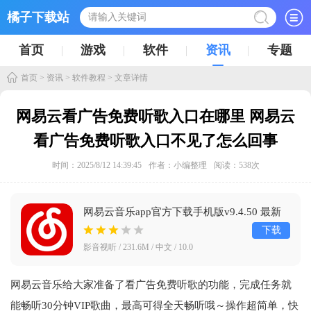
橘子下载站
首页
游戏
软件
资讯
专题
首页
>
资讯
>
软件教程
> 文章详情
网易云看广告免费听歌入口在哪里 网易云
看广告免费听歌入口不见了怎么回事
时间：2025/8/12 14:39:45
作者：小编整理
阅读：
538
次
网易云音乐app官方下载手机版v9.4.50 最新
版
下载
影音视听 / 231.6M / 中文 / 10.0
网易云音乐给大家准备了看广告免费听歌的功能，完成任务就
能畅听30分钟VIP歌曲，最高可得全天畅听哦～操作超简单，快