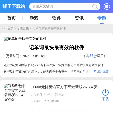
橘子下载站
首页
游戏
软件
资讯
专题
首页
>
专题合集
> 记单词最快最有效的软件
记单词最快最有效的软件
37
更新时间：2026-03-06 18:10
（共
款应用）
还在为记单词而苦恼吗？在当下有许多非常好用的记单词最快最有效的软件，
展开全部
这些软件不仅内存占用小，功能方面也十分齐全，词库里的单词数量丰富，不
过想要找到这类软件需要一定的难度，为了方便大家，小编将这些记单词最快
最有效的软件全部放置在了本站的合集当中，如果你对此有一定需求的话就抓
51Talk无忧英语官方下载最新版v6.5.4 安
紧时间来本站下载吧。
卓版
学习教育
v6.5.4 安卓版
记单词最快最有效的软件：记单词最快最有效的软件是什么、记单词最快最有
下载
175.7M
2026-01-06
效的软件有哪些、记单词最快最有效的软件大全、记单词最快最有效的软件合
集、记单词最快最有效的软件推荐、记单词最快最有效的软件排行榜、热门的