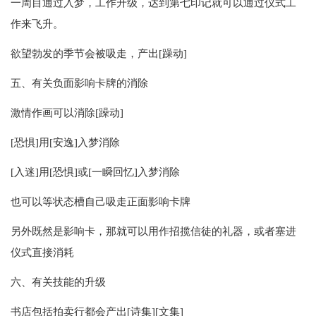
一周目通过入梦，工作升级，达到第七印记就可以通过仪式工
作来飞升。
欲望勃发的季节会被吸走，产出[躁动]
五、有关负面影响卡牌的消除
激情作画可以消除[躁动]
[恐惧]用[安逸]入梦消除
[入迷]用[恐惧]或[一瞬回忆]入梦消除
也可以等状态槽自己吸走正面影响卡牌
另外既然是影响卡，那就可以用作招揽信徒的礼器，或者塞进
仪式直接消耗
六、有关技能的升级
书店包括拍卖行都会产出[诗集][文集]