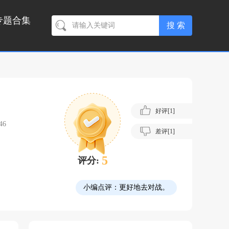
专题合集
好评[
1
]
46
差评[
1
]
5
评分:
小编点评：
更好地去对战。