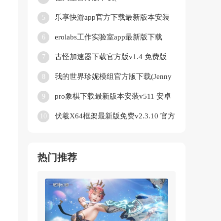
App)v3.2.0 中文版
乐享快游app官方下载最新版本安装
5
v5.8.3 官方正版
erolabs工作实验室app最新版下载
6
v1.2.2.94272.3 安卓版
古怪加速器下载官方版v1.4 免费版
7
我的世界珍妮模组官方版下载(Jenny
8
Mod)v5.80 免费版
pro象棋下载最新版本安装v511 安卓
9
版
伏羲X64框架最新版免费v2.3.10 官方
10
版
热门推荐