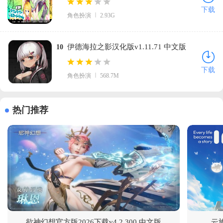
Lemonade Jam)v1.0 官方版
下载
角色扮演
2.93G
伊德海拉之影汉化版v1.11.71 中文版
10
下载
角色扮演
568.7M
热门推荐
欲神幻想官方版2026下载v4.2.300 中文版
云族