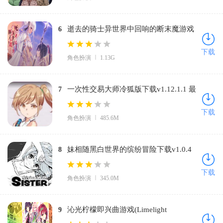
逝去的骑士异世界中回响的断末魔游戏
6
(死馆2)v1.0 汉化版
下载
角色扮演
1.13G
一次性交易大师冷狐版下载v1.12.1.1 最
7
新版
下载
角色扮演
485.6M
妹相随黑白世界的缤纷冒险下载v1.0.4
8
最新版
下载
角色扮演
345.0M
沁光柠檬即兴曲游戏(Limelight
9