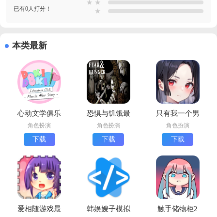
★
★
已有0人打分！
★
本类最新
心动文学俱乐
恐惧与饥饿最
只有我一个男
部汉化版下载
新版下载
生手机版下载
角色扮演
角色扮演
角色扮演
(One Guy All
下载
下载
下载
Girls)
爱相随游戏最
韩娱嫂子模拟
触手储物柜2