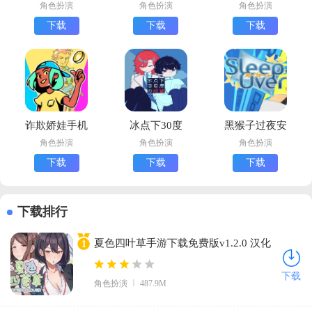
新版下载
器最新版下载
安卓版下载
角色扮演
角色扮演
角色扮演
(Lovecraft
下载
下载
下载
Locker)
诈欺娇娃手机
冰点下30度
黑猴子过夜安
版下载(The
的绝望汉化版
卓版下载
角色扮演
角色扮演
角色扮演
Big Con)
下载(氷点下
(sleepover)
下载
下载
下载
30度の絶望)
下载排行
夏色四叶草手游下载免费版v1.2.0 汉化
1
版
下载
角色扮演
487.9M