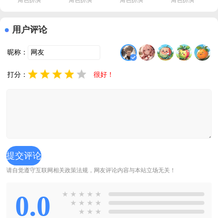
角色扮演
角色扮演
角色扮演
角色扮演
方版下载
娜睡觉最新
重制版v6.2 
载中文版
v0.12.0 手
版下载(◯
手机版
(DEEMO 
机版
ナに悪いこ
II)v4.0.5 安
(
用户评论
としない
卓版
で!)v1.0 中
昵称：
文版
打分：
很好！
请自觉遵守互联网相关政策法规，网友评论内容与本站立场无关！
0.0
★
★
★
★
★
★
★
★
★
★
★
★