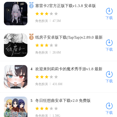
塞雷卡2官方正版下载v1.3.8 安卓版
2
下载
角色扮演
47.5M
纸房子安卓版下载(TapTap)v2.89.0 最新
3
版
下载
角色扮演
28.6M
欢迎来到莉莉卡的魔术秀手游v1.8 最新
4
版
下载
角色扮演
431.6M
冬日狂想曲安卓下载v2.0 免费版
5
下载
角色扮演
1.59G