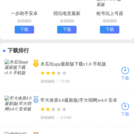
一步助手安卓
陪玩电竞最新
租号玩上号器
版下载
版下载
安卓版(手游
游戏辅助
游戏辅助
游戏辅助
登号器)
下载
下载
下载
下载排行
木瓜玩app最新版下载v1.0 手机版
1
下载
游戏辅助
75.1M
牢大体质4.0最新版(牢大弱网)v4.0 安卓
2
版
下载
游戏辅助
213.6M