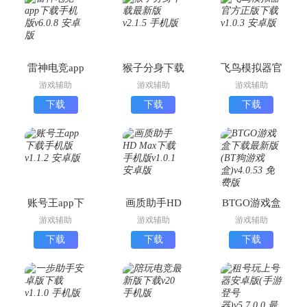
雷神电竞app
猴子分身下载
飞鸟模拟器官
下载手机版
最新版
方正版下载
游戏辅助
游戏辅助
游戏辅助
下载
下载
下载
账号王app下
画质助手HD
BTGO游戏盒
载手机版
Max下载手机
下载最新版
游戏辅助
游戏辅助
游戏辅助
版
(BT狗游戏盒)
下载
下载
下载