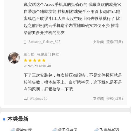
说实话这个Ace云手机真的挺省心的 我最喜欢的就是它
自带那个辅助功能 挂机刷游戏完全不用管 扔那自己跑
离线也不耽误 打工人白天没空晚上回去收菜就行了 比
起之前用别的云手机这个内置辅助确实方便不少 推荐
给需要多开挂机的朋友
Samsung_Galaxy_S25
支持
(
0
)
盖楼(回复)
第 1 楼
福建厦门 网友
2026/6/29 18:01:40
下了三次安装包，每次解压都报错，不是文件损坏就是
校验失败，根本装不上。白折腾半天，这下载包是不是
有问题啊，赶紧修复一下吧
Windows 10
支持
(
0
)
盖楼(回复)
本类最新