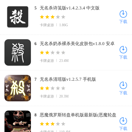
无名杀诗笺版v1.4.2.3.4 中文版
5
下载
卡牌桌游
1.86G
无名杀奶杀裸杀美化皮肤包v1.8.0 安卓
6
版
下载
卡牌桌游
23.4M
无名杀清瑶版v1.2.5.7 手机版
7
下载
卡牌桌游
20.3M
恶魔俄罗斯转盘单机版最新版(恶魔轮盘
8
赌)v1.0.6 免费版
下载
卡牌桌游
119.4M