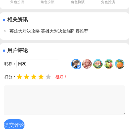
角色扮演
角色扮演
角色扮演
角色扮演
手游官方下
3中文版下
2下载安装
安卓版下载
载v1.0 最新
载v0.138.0 
手机版
2026v7.1.5 
版
中文版
v2.2.5 最新
最新版
相关资讯
版
英雄大对决攻略 英雄大对决最强阵容推荐
用户评论
昵称：
打分：
很好！