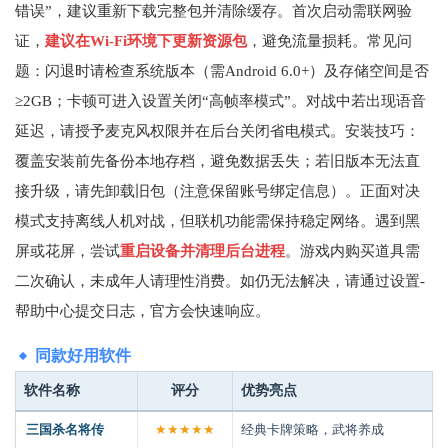
错误”，建议重新下载完整包并清除缓存。首次启动需联网验
证，
建议在Wi-Fi环境下更新资源包
，避免流量损耗。常见问
题：闪退时请检查系统版本（需Android 6.0+）及存储空间是否
≥2GB；卡顿可进入设置关闭“高帧率模式”。对战中若出现语音
延迟，请授予麦克风权限并在后台关闭省电模式。安装技巧：
覆盖安装前先备份本地存档，避免数据丢失；若旧版本无法直
接升级，请先卸载旧包（注意保留账号绑定信息）。正面对决
模式支持离线人机对战，但联机功能需保持稳定网络。遇到黑
屏或花屏，尝试
重启设备并清理后台进程
。游戏内购买道具需
二次确认，未成年人请理性消费。如仍无法解决，请通过设置-
帮助中心提交日志，官方会快速响应。
同款好用软件
软件名称
评分
优势亮点
三国杀名将传
★★★★★
经典卡牌策略，武将养成