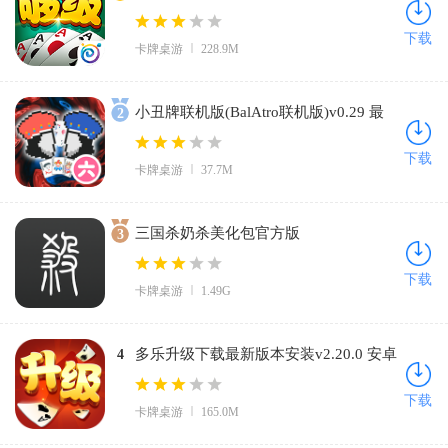
版
下载
卡牌桌游
228.9M
小丑牌联机版(BalAtro联机版)v0.29 最
2
新版
下载
卡牌桌游
37.7M
三国杀奶杀美化包官方版
3
(noname)v1.10.3.1 安卓版
下载
卡牌桌游
1.49G
多乐升级下载最新版本安装v2.20.0 安卓
4
版
下载
卡牌桌游
165.0M