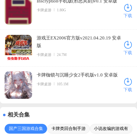
Inscryption手机版(邪恶冥刻)v0.1 安卓版
卡牌桌游
1.80G
下载
游戏王EX2006官方版v2021.04.20.19 安卓
版
下载
卡牌桌游
24.7M
卡牌枷锁与沉睡少女2手机版v1.0 安卓版
卡牌桌游
105.1M
下载
相关合集
国产三国游戏合集
卡牌类回合制手游
小说改编的游戏有