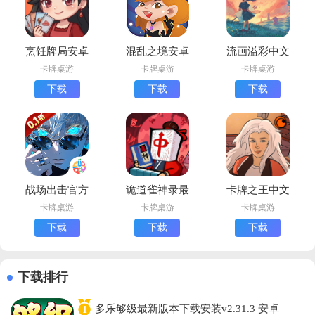
烹饪牌局安卓
混乱之境安卓
流画溢彩中文
版下载
版下载
版下载
卡牌桌游
卡牌桌游
卡牌桌游
下载
下载
下载
战场出击官方
诡道雀神录最
卡牌之王中文
版下载
新版下载(诡
版下载
卡牌桌游
卡牌桌游
卡牌桌游
异肉鸽麻将)
(Kardboard
下载
下载
下载
Kings)
下载排行
多乐够级最新版本下载安装v2.31.3 安卓
1