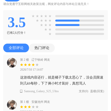
请自觉遵守互联网相关政策法规，网友评论内容与本站立场无关！
3.5
★
★
★
★
★
★
★
★
★
★
★
★
★
★
已有2人打分！
★
全部评论
热门评论
第 2 楼
辽宁铁岭 网友
2026/7/10 17:14:07
这游戏内容还行，就是橘子下载太恶心了，没会员限速
到几kb每秒，下了俩小时才装好，真想骂人
Samsung_Galaxy_S25_Ultra
支持
(
0
)
盖楼(回复)
第 1 楼
安徽池州 网友