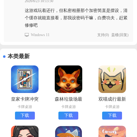
2026/6/23 10:15:50
这游戏玩着还行，但私密相册那个加密简直是摆设，清
个缓存就能直接看，那我设密码干嘛，白费功夫，赶紧
修修吧
Windows 11
支持
(
0
)
盖楼(回复)
本类最新
皇家卡牌冲突
森林垃圾场最
双喵成行最新
下载安卓版
新版(Forest
版下载
卡牌桌游
卡牌桌游
卡牌桌游
Dump)
下载
下载
下载