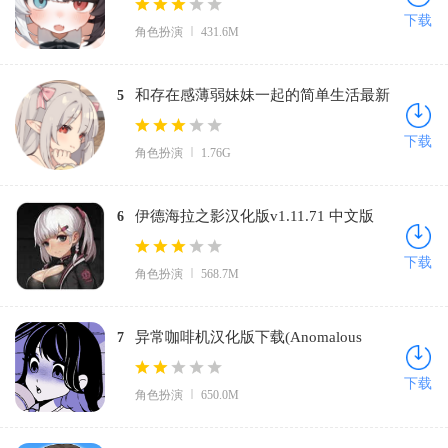
版
下载
角色扮演
431.6M
和存在感薄弱妹妹一起的简单生活最新
5
版(A Simple Life with My Unobtrusive
下载
角色扮演
1.76G
Girl)v0.94.0 安卓版
伊德海拉之影汉化版v1.11.71 中文版
6
下载
角色扮演
568.7M
异常咖啡机汉化版下载(Anomalous
7
Coffee Machine)v4.2.7 安卓版
下载
角色扮演
650.0M