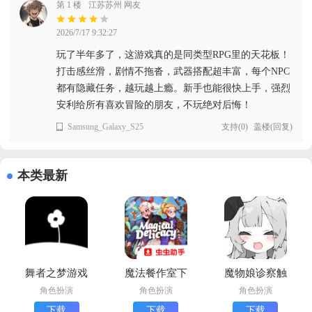
第 1 楼
江苏苏州 网友
2026/7/17 9:32:27
玩了半年多了，这游戏真的是同类型RPG里的天花板！
打击感丝滑，剧情不拖沓，武器搭配超丰富，每个NPC
都有隐藏任务，越玩越上瘾。新手也能很快上手，强烈
安利给所有喜欢冒险的朋友，不玩绝对后悔！
Samsung_Galaxy_S25
支持
(
0
)
盖楼(回复)
本类最新
舞者之梦游戏
魔法餐作室下
魔物娘诊察触
汉化版下载
载安卓版
摸汉化版下载
角色扮演
角色扮演
角色扮演
(萌娘触摸)
下载
下载
下载