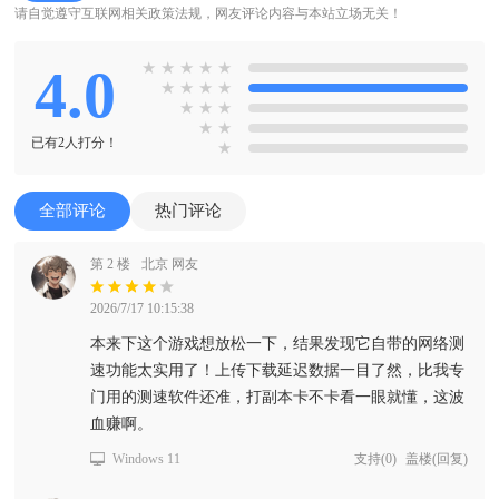
请自觉遵守互联网相关政策法规，网友评论内容与本站立场无关！
4.0
★
★
★
★
★
★
★
★
★
★
★
★
★
★
已有2人打分！
★
全部评论
热门评论
第 2 楼
北京 网友
2026/7/17 10:15:38
本来下这个游戏想放松一下，结果发现它自带的网络测
速功能太实用了！上传下载延迟数据一目了然，比我专
门用的测速软件还准，打副本卡不卡看一眼就懂，这波
血赚啊。
Windows 11
支持
(
0
)
盖楼(回复)