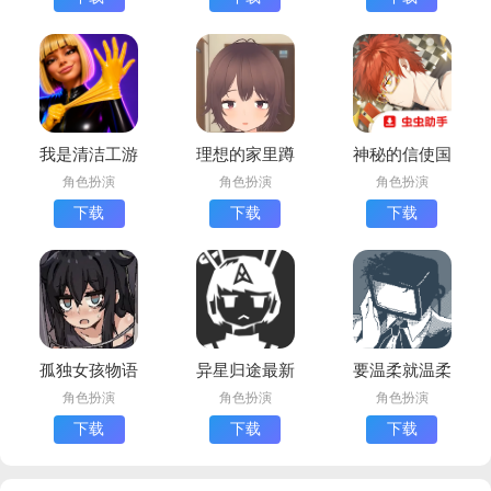
我是清洁工游
理想的家里蹲
神秘的信使国
戏最新版下载
生活汉化版下
际服安装器安
角色扮演
角色扮演
角色扮演
(IAmJanitor)
载(Dream
卓版
下载
下载
下载
House)
孤独女孩物语
异星归途最新
要温柔就温柔
手机版(在阴
版下载
到底游戏最新
角色扮演
角色扮演
角色扮演
暗的房间中和
版(yasasiku
下载
下载
下载
独孤的女孩子
surunara)
的物语)