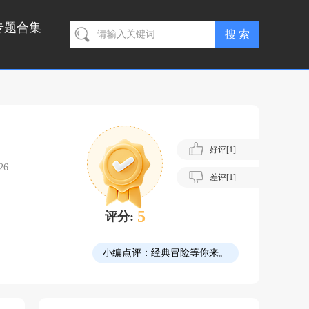
专题合集
好评[
1
]
26
差评[
1
]
5
评分:
小编点评：
经典冒险等你来。