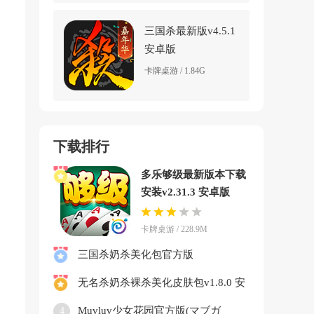
三国杀最新版v4.5.1
安卓版
卡牌桌游 / 1.84G
下载排行
多乐够级最新版本下载
安装v2.31.3 安卓版
卡牌桌游 / 228.9M
三国杀奶杀美化包官方版
(noname)v1.10.3.1 安卓版
无名杀奶杀裸杀美化皮肤包v1.8.0 安
卓版
，
Muvluv少女花园官方版(マブガ
4