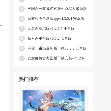
ル)v1.0.0 安卓版
三国杀一将成名官服v1.0.328 最新版
5
新睿桥牌最新版appv4.3.2.4 安卓版
6
一
无名杀清瑶版v1.2.5.7 手机版
7
新月杀手机版v0.5.2 安卓版
8
麻雀一番街最新版下载v2.2.2 安卓版
9
友旗麻将官方正版下载安装v71.2.6
10
安卓版
热门推荐