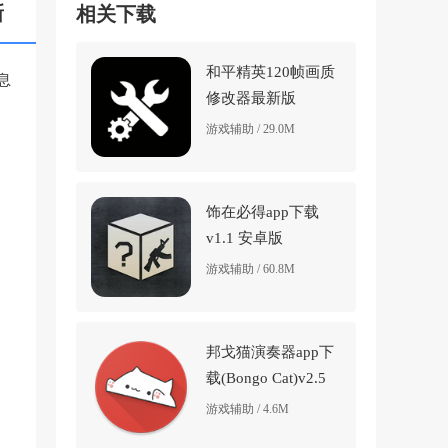
新
相关下载
和平精英120帧画质
息
修改器最新版
(pubgtool画质助
游戏辅助 / 29.0M
手)v1.0.8.8 安卓版
饰在必得app下载
v1.1 安卓版
游戏辅助 / 60.8M
邦戈猫演奏器app下
载(Bongo Cat)v2.5
安卓版
游戏辅助 / 4.6M