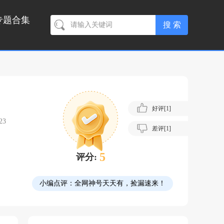
专题合集
好评[
1
]
23
差评[
1
]
5
评分:
小编点评：
全网神号天天有，捡漏速来！