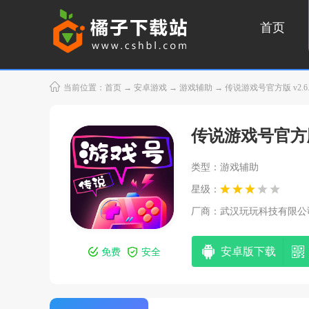
首页
当前位置：
首页
→
安卓游戏
→
游戏辅助
→ 传说游戏号官方版 v2.6
传说游戏号官方
类型：游戏辅助
星级：
厂商：
武汉玩玩科技有限公
安卓版下载
免费
安全