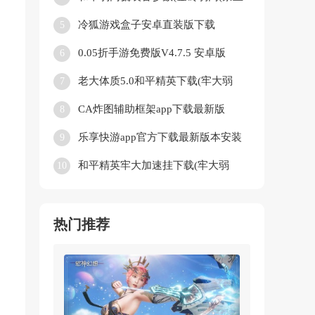
倒卖))v4.0 安卓版
冷狐游戏盒子安卓直装版下载
5
v3.38.02 安卓版
0.05折手游免费版V4.7.5 安卓版
6
老大体质5.0和平精英下载(牢大弱
7
网)v5.0 官方正版
CA炸图辅助框架app下载最新版
8
v6.1D 安卓版
乐享快游app官方下载最新版本安装
9
v5.8.3 官方正版
和平精英牢大加速挂下载(牢大弱
10
网)v4.0 安卓版
热门推荐