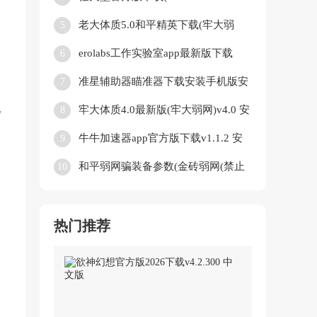
App)v3.2.0 中文版
老大体质5.0和平精英下载(牢大弱
5
网)v5.0 官方正版
erolabs工作实验室app最新版下载
6
v1.2.2.94272.3 安卓版
准星辅助器瞄准器下载安装手机版安
7
卓版最新版(ClevrSyno Pro)v23.1 免
现
牢大体质4.0最新版(牢大弱网)v4.0 安
8
费版
卓版
牛牛加速器app官方版下载v1.1.2 安
9
卓版
和平弱网骗装备参数(金砖弱网(禁止
10
倒卖))v4.0 安卓版
热门推荐