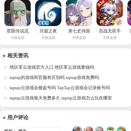
佛置身于一场华丽的音乐战斗盛宴，按特定节奏释放技能，感受战斗的韵
律，更为玩家搭建起社交桥梁，互动频繁，热闹非凡
星陨传说流
月圆之夜
第七史诗国
百战无双手
卡牌桌游
卡牌桌游
卡牌桌游
卡牌桌游
浪者的故事
CCG官方版
际服官方版
游最新版本
手机版下载
v1.6.26 安
(Epic Seven
下载安装
(Krumit)v1.0.13 
卓版
安装
v1.0.0 安卓
相关资讯
最新版
器)v1.0.912 
版
绝区零云游戏官方入口 绝区零云游戏要钱吗
安卓版
taptap的游戏和官服有区别吗 taptap游戏免费吗
taptap云游戏会被盗号吗 TapTap云游戏会记录账号吗
taptap云游戏每天免费多久 taptap云游戏怎么玩在哪里
用户评论