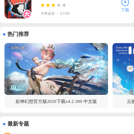
文版
下载
卡牌桌游
63.0M
热门推荐
欲神幻想官方版2026下载v4.2.300 中文版
云族
最新专题