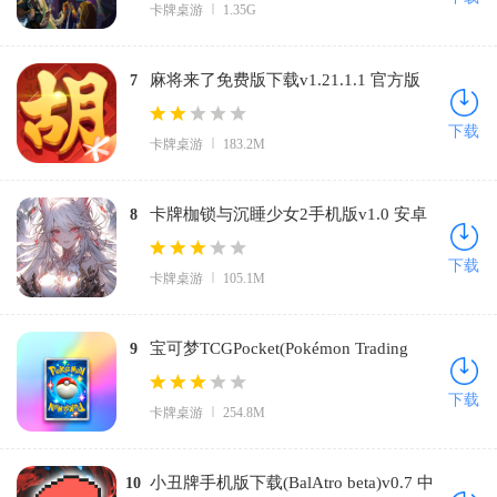
卡牌桌游
1.35G
麻将来了免费版下载v1.21.1.1 官方版
7
下载
卡牌桌游
183.2M
卡牌枷锁与沉睡少女2手机版v1.0 安卓
8
版
下载
卡牌桌游
105.1M
宝可梦TCGPocket(Pokémon Trading
9
Card Game Pocket安装器)v1.3.0 最新版
下载
卡牌桌游
254.8M
小丑牌手机版下载(BalAtro beta)v0.7 中
10