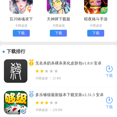
百川铸魂录下
天神牌下载最
暗夜格斗手游
载安装安卓版
新版本安装
官方下载安装
卡牌桌游
卡牌桌游
卡牌桌游
最新版本
下载
下载
下载
下载排行
无名杀奶杀裸杀美化皮肤包v1.8.0 安卓
1
版
下载
卡牌桌游
23.4M
多乐够级最新版本下载安装v2.31.3 安卓
2
版
下载
卡牌桌游
228.9M