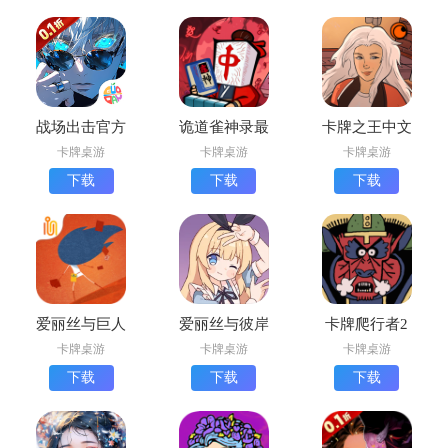
战场出击官方
诡道雀神录最
卡牌之王中文
版下载
新版下载(诡
版下载
卡牌桌游
卡牌桌游
卡牌桌游
异肉鸽麻将)
(Kardboard
下载
下载
下载
Kings)
爱丽丝与巨人
爱丽丝与彼岸
卡牌爬行者2
安卓版下载
游戏安卓版下
安卓版下载
卡牌桌游
卡牌桌游
卡牌桌游
载
(卡牌大冒险
下载
下载
下载
2)