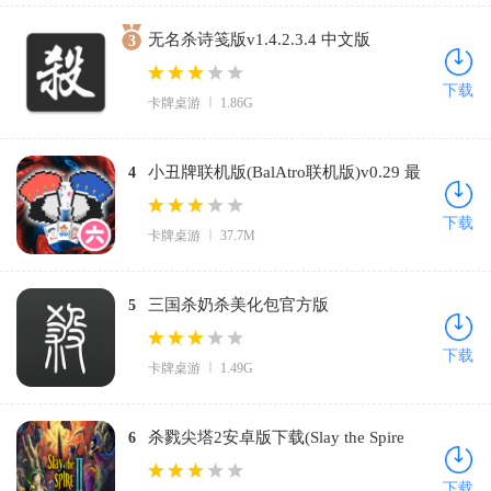
无名杀诗笺版v1.4.2.3.4 中文版
3
下载
卡牌桌游
1.86G
小丑牌联机版(BalAtro联机版)v0.29 最
4
新版
下载
卡牌桌游
37.7M
三国杀奶杀美化包官方版
5
(noname)v1.10.3.1 安卓版
下载
卡牌桌游
1.49G
杀戮尖塔2安卓版下载(Slay the Spire
6
2)v0.1.0 安卓版
下载