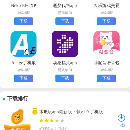
Neko RPGXP
逝梦代售app
久乐游戏交易
模拟器官方版
官方版
官方版下载
游戏辅助
游戏辅助
游戏辅助
下载
下载
下载
下载
Ace云手机最
动感指尖app
萌配音语音包
新版下载
最新版下载
安卓版下载
游戏辅助
游戏辅助
游戏辅助
下载
下载
下载
下载排行
木瓜玩app最新版下载v1.0 手机版
1
下载
游戏辅助
75.1M