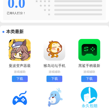
0.0
★
★
★
★
★
★
★
★
★
已有0人打分！
★
本类最新
曼波变声器最
猴岛论坛手机
黑鲨手柄最新
新版下载(漫
版下载
版下载
游戏辅助
游戏辅助
游戏辅助
波语音盒子)
下载
下载
下载