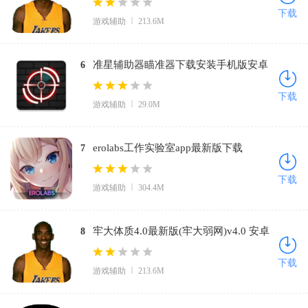
网)v5.0 官方正版
下载
游戏辅助
213.6M
准星辅助器瞄准器下载安装手机版安卓
6
版最新版(ClevrSyno Pro)v23.1 免费版
下载
游戏辅助
29.0M
erolabs工作实验室app最新版下载
7
v1.2.2.94272.3 安卓版
下载
游戏辅助
304.4M
牢大体质4.0最新版(牢大弱网)v4.0 安卓
8
版
下载
游戏辅助
213.6M