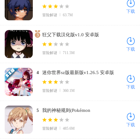
费版
下载
冒险解谜
63.7M
狂父下载汉化版v1.0 安卓版
3
下载
冒险解谜
711.5M
迷你世界sz版最新版v1.26.5 安卓版
4
下载
冒险解谜
360.1M
我的神秘规则(Pokémon
5
UNITE)v1.12.1.1 中文版
下载
冒险解谜
485.6M