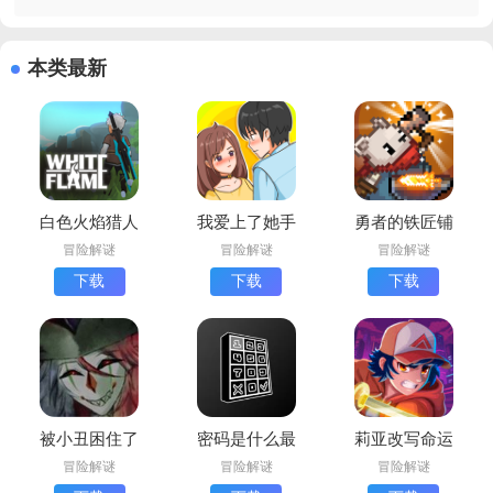
本类最新
白色火焰猎人
我爱上了她手
勇者的铁匠铺
手机版下载
机版下载(我
下载最新版
冒险解谜
冒险解谜
冒险解谜
(WhiteFlame:
喜欢上她了)
下载
下载
下载
The Hunter)
被小丑困住了
密码是什么最
莉亚改写命运
免费版
新版下载
最新版下载
冒险解谜
冒险解谜
冒险解谜
(Trapped with
(Lia)