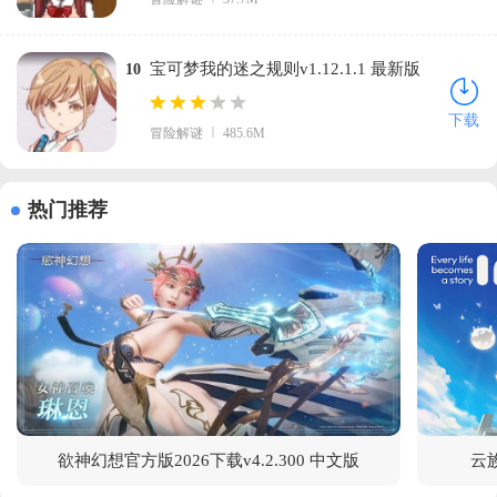
宝可梦我的迷之规则v1.12.1.1 最新版
10
下载
冒险解谜
485.6M
热门推荐
欲神幻想官方版2026下载v4.2.300 中文版
云族