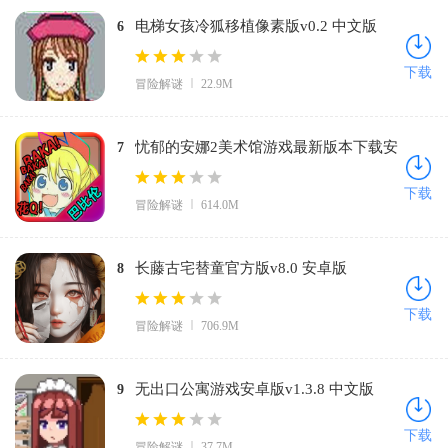
电梯女孩冷狐移植像素版v0.2 中文版
6
下载
冒险解谜
22.9M
忧郁的安娜2美术馆游戏最新版本下载安
7
装v2.0Fixed+Xtras 安卓版
下载
冒险解谜
614.0M
长藤古宅替童官方版v8.0 安卓版
8
下载
冒险解谜
706.9M
无出口公寓游戏安卓版v1.3.8 中文版
9
下载
冒险解谜
37.7M