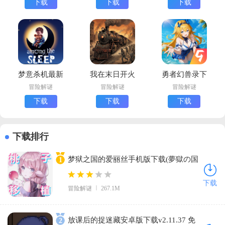
下载
下载
下载
Jester)
梦意杀机最新
我在末日开火
勇者幻兽录下
版下载
车游戏最新版
载安装官方版
冒险解谜
冒险解谜
冒险解谜
(Among The
下载
下载
下载
Sleep)
下载排行
梦狱之国的爱丽丝手机版下载(夢獄の国
1
的爱丽丝)v1.0.1 官方版
下载
冒险解谜
267.1M
放课后的捉迷藏安卓版下载v2.11.37 免
2