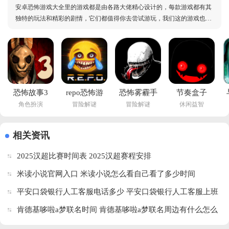
安卓恐怖游戏大全里的游戏都是由各路大佬精心设计的，每款游戏都有其
独特的玩法和精彩的剧情，它们都值得你去尝试游玩，我们这的游戏也会
持续更新，不会让你轻易的就没好的恐怖游戏可玩，你将会在这里感受恐
怖恐怖游戏原来也能这么多彩，它们的玩法、营造恐怖氛围的方式能让你
很快的融入其中，快来试试这些好玩的恐怖游戏吧
恐怖故事3
repo恐怖游
恐怖雾霾手
节奏盒子
角色扮演
冒险解谜
冒险解谜
休闲益智
女巫游戏
戏手机版
游下载安装
encounter恐
(Horror Tale 
(R.E.P.O.手
安卓版
怖版免费下
3)v1.0.0 安
游)v1.1.3 安
(House of 
载
相关资讯
卓版
卓版
fear Horror 
(Incredibox-
2025汉超比赛时间表 2025汉超赛程安排
escape in a 
encounter)v0.5.7 
scary ghost 
最新版
米读小说官网入口 米读小说怎么看自己看了多少时间
town安装
平安口袋银行人工客服电话多少 平安口袋银行人工客服上班
器)v6.5 官
时间
方版
肯德基哆啦a梦联名时间 肯德基哆啦a梦联名周边有什么怎么
获得