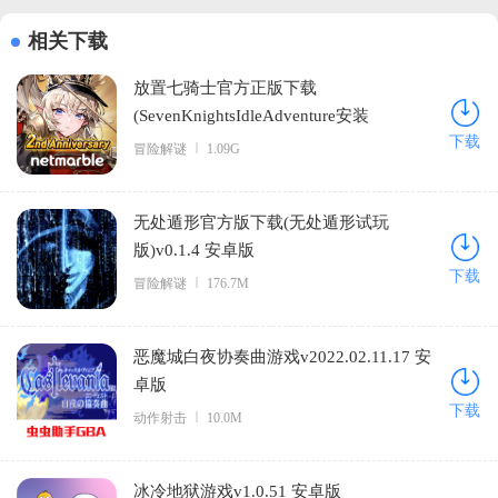
相关下载
放置七骑士官方正版下载
(SevenKnightsIdleAdventure安装
下载
器)v1.25.01 安卓版
冒险解谜
1.09G
无处遁形官方版下载(无处遁形试玩
版)v0.1.4 安卓版
下载
冒险解谜
176.7M
恶魔城白夜协奏曲游戏v2022.02.11.17 安
卓版
下载
动作射击
10.0M
冰冷地狱游戏v1.0.51 安卓版