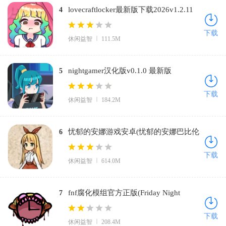
lovecraftlocker最新版下载2026v1.2.11
4
免费版
下载
休闲益智
111.5M
nightgamer汉化版v0.1.0 最新版
5
下载
休闲益智
184.2M
忧郁的安娜游戏安卓(忧郁的安娜巴比伦
6
汉化组)v2.0 汉化版
下载
休闲益智
614.0M
fnf腐化模组官方正版(Friday Night
7
Funkin)v0.2.7.1 最新版
下载
休闲益智
208.4M