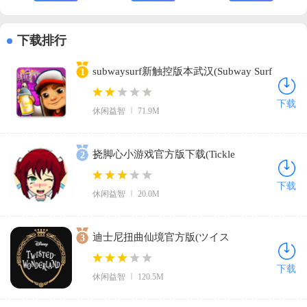
Car Vegas)
下载排行
subwaysurf新触控版本武汉(Subway Surf
1
LasVegas)v1.105.0 官方版
下载
休闲益智
71.9M
挠脚心小游戏官方版下载(Tickle
2
Kuri)v1.0 最新版
下载
休闲益智
20.0M
迪士尼扭曲仙境官方版(ツイス
3
テ)v1.0.82 安卓版
下载
休闲益智
120.5M