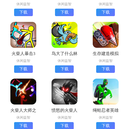
版下载
世界安卓版下
新版下载
休闲益智
休闲益智
休闲益智
载
下载
下载
下载
火柴人暴击3
鸟大了什么林
生存建造模拟
手机版下载
子都有手机版
最新版下载
休闲益智
休闲益智
休闲益智
下载
下载
下载
下载
火柴人大师之
愤怒的火柴人
绳蛙忍者英雄
战最新版下载
7中文版
安卓版下载
休闲益智
休闲益智
休闲益智
(火柴人大师
(Rope Frog
下载
下载
下载
之战安装器)
Ninja Hero