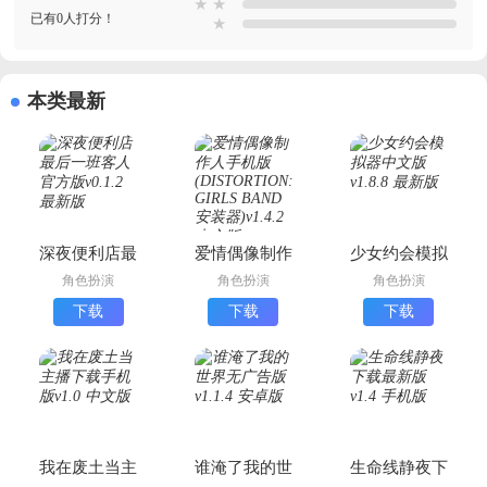
★
★
已有0人打分！
★
本类最新
深夜便利店最
爱情偶像制作
少女约会模拟
后一班客人官
人手机版
器中文版
角色扮演
角色扮演
角色扮演
方版
(DISTORTION:
下载
下载
下载
GIRLS BAND
安装器)
我在废土当主
谁淹了我的世
生命线静夜下