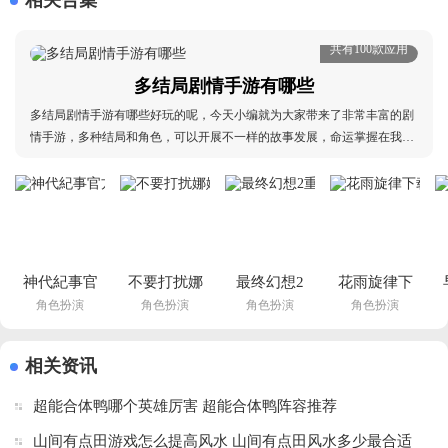
相关合集
共有100款应用
多结局剧情手游有哪些
多结局剧情手游有哪些好玩的呢，今天小编就为大家带来了非常丰富的剧
情手游，多种结局和角色，可以开展不一样的故事发展，命运掌握在我们
玩家手中，让人欲罢不能，谁也不知道每一次的选择关乎着怎么的结局，
让人充满期待，感兴趣的话快来下载吧!多结局剧情手游有哪些：多结局单
机手游推荐、多结局手游推荐排行、好玩的多结局
神代紀事官
不要打扰娜
最终幻想2
花雨旋律下
角色扮演
角色扮演
角色扮演
角色扮演
方版下载
娜睡觉最新
重制版v6.2 
载中文版
v0.12.0 手
版下载(◯
手机版
(DEEMO 
机版
ナに悪いこ
II)v4.0.5 安
(
相关资讯
としない
卓版
超能合体鸭哪个英雄厉害 超能合体鸭阵容推荐
で!)v1.0 中
文版
山间有点田游戏怎么提高风水 山间有点田风水多少最合适