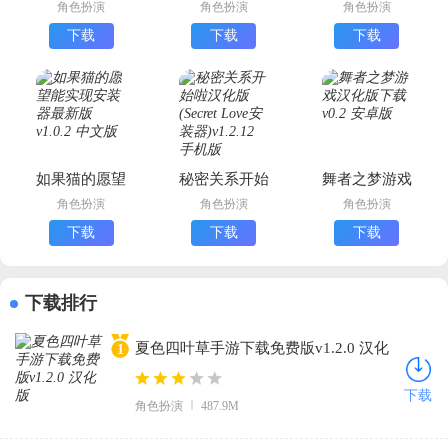
播下载手机版
界无广告版
载最新版
角色扮演
角色扮演
角色扮演
下载
下载
下载
如果猫的愿望
秘密关系开始
舞者之梦游戏
能实现安装器
啦汉化版
汉化版下载
角色扮演
角色扮演
角色扮演
最新版
(Secret Love
下载
下载
下载
安装器)
下载排行
夏色四叶草手游下载免费版v1.2.0 汉化
1
版
下载
角色扮演
487.9M