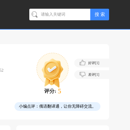
好评[
1
]
52
差评[
1
]
5
评分:
小编点评：
俄语翻译通，让你无障碍交流。