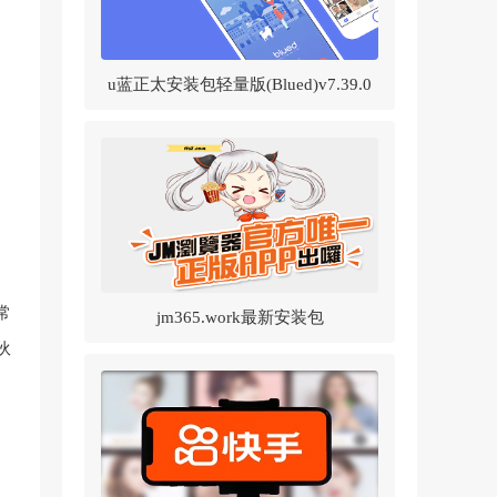
u蓝正太安装包轻量版(Blued)v7.39.0
官方正版
常
jm365.work最新安装包
伙
v1.8.2(JMComic2)v1.8.2 官方正版