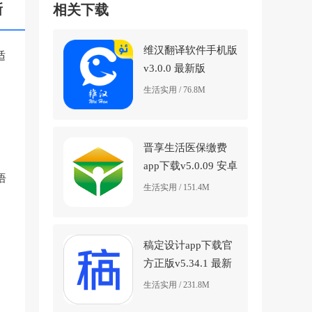
新
相关下载
维汉翻译软件手机版
适
v3.0.0 最新版
生活实用 / 76.8M
晋享生活医保缴费
app下载v5.0.09 安卓
语
版
生活实用 / 151.4M
稿定设计app下载官
方正版v5.34.1 最新
版
生活实用 / 231.8M