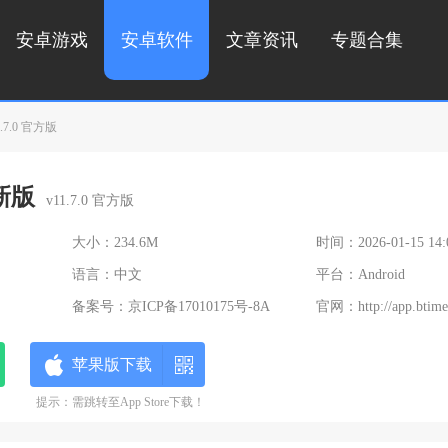
安卓游戏
安卓软件
文章资讯
专题合集
7.0 官方版
新版
v11.7.0 官方版
大小：234.6M
时间：2026-01-15 14:
语言：中文
平台：Android
备案号：
京ICP备17010175号-8A
官网：
http://app.btim
苹果版下载
提示：需跳转至App Store下载！