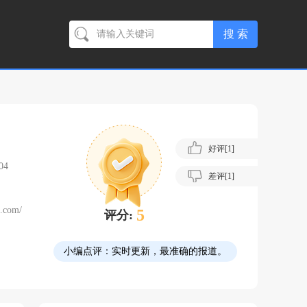
好评[
1
]
04
差评[
1
]
e.com/
5
评分:
小编点评：
实时更新，最准确的报道。