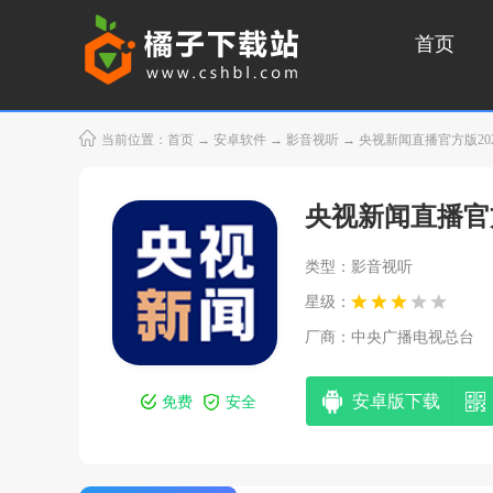
首页
当前位置：
首页
→
安卓软件
→
影音视听
→ 央视新闻直播官方版2026 
央视新闻直播官方
类型：影音视听
星级：
厂商：
中央广播电视总台
安卓版下载
免费
安全