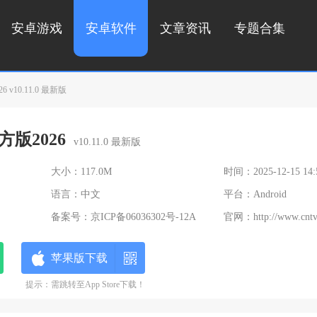
安卓游戏
安卓软件
文章资讯
专题合集
v10.11.0 最新版
版2026
v10.11.0 最新版
大小：117.0M
时间：2025-12-15 14:
语言：中文
平台：Android
备案号：
京ICP备06036302号-12A
官网：
http://www.cntv
苹果版下载
提示：需跳转至App Store下载！