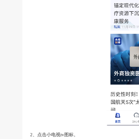
2、点击小电视tv图标。