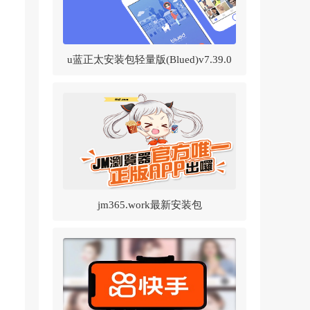
u蓝正太安装包轻量版(Blued)v7.39.0
官方正版
jm365.work最新安装包
v1.8.2(JMComic2)v1.8.2 官方正版