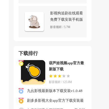
​影视狗追剧在线观看
免费下载安装手机版
v2.9.7 安卓版
影音视听 / 5.7M
下载排行
葫芦娃视频app官方最
新版下载
(Huluwa)v5.9.9 中文版
影音视听 / 125.0M
九幺影视最新版本下载安装v1.0.48
官方版
剧多多影视大全app官方下载安装最
新版本v1.0.0 官方版