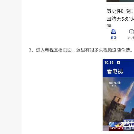
3、进入电视直播页面，这里有很多央视频道随你选