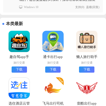
Windows 10
支持
(
0
)
盖楼(回复)
本类最新
趣自驾app手
通卡出行app
懒人旅行助手
机版下载
下载官免费版
下载安卓版
旅行交通
旅行交通
旅行交通
下载
下载
下载
选住酒店云管
飞马出行司机
壹酷出行app