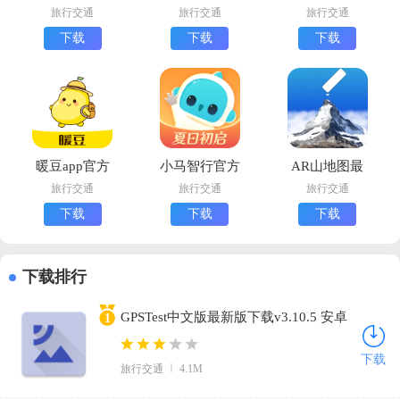
家app最新版
端手机版
最新版下载
旅行交通
旅行交通
旅行交通
下载
下载
下载
暖豆app官方
小马智行官方
AR山地图最
版下载
版下载
新版
旅行交通
旅行交通
旅行交通
下载
下载
下载
下载排行
GPSTest中文版最新版下载v3.10.5 安卓
1
版
下载
旅行交通
4.1M