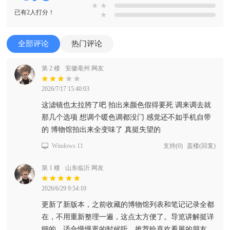
★
★
已有2人打分！
★
全部评论
热门评论
第 2 楼
安徽亳州 网友
2026/7/17 15:40:03
这滤镜也太拉胯了吧 拍出来颜色假得要死 调来调去就
那几个选项 想调个暖色调都没门 感觉还不如手机自带
的 博物馆拍出来全变味了 真挺失望的
Windows 11
支持
(
0
)
盖楼(回复)
第 1 楼
山东临沂 网友
2026/6/29 9:54:10
更新了新版本，之前收藏的博物馆列表和笔记记录全都
在，不用重新整理一遍，这点太方便了。导览讲解挺详
细的，适合慢慢逛的时候听，推荐给喜欢看展的朋友