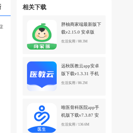
新
相关下载
胖柚商家端最新版下
症
载v2.15.0 安卓版
生活实用 / 88.3M
远秋医教云app安卓
版下载v1.3.31 手机
版
生活实用 / 86.2M
唯医骨科医院app手
机版下载v7.3.87 安
卓版
生活实用 / 136.6M