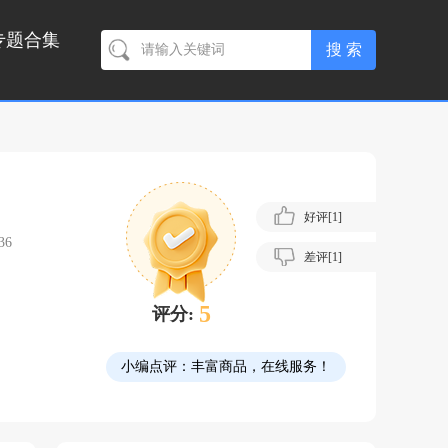
专题合集
好评[
1
]
36
差评[
1
]
5
评分:
小编点评：
丰富商品，在线服务！