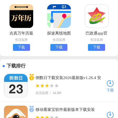
吉真万年历最
探途离线地图
巴政通app官
新版
下载手最新版
方下载安卓版
生活实用
生活实用
生活实用
下载
下载
下载
下载排行
倒数日下载安装2026最新版v1.26.4 安
1
卓版
下载
生活实用
44.4M
移动看家宝软件最新版本下载安装
2
v2.12.5.1 官方版