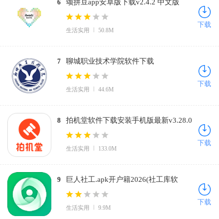
颂拼豆app安卓版下载v2.4.2 中文版
6
下载
生活实用
50.8M
聊城职业技术学院软件下载
7
vLCZY_3.2.0 官方正版
下载
生活实用
44.6M
拍机堂软件下载安装手机版最新v3.28.0
8
官方版
下载
生活实用
133.0M
巨人社工.apk开户籍2026(社工库软
9
件)v4.21.00 免费版
下载
生活实用
9.9M