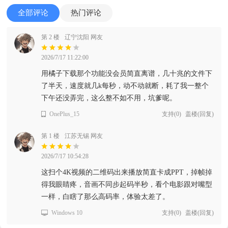
全部评论
热门评论
第 2 楼
辽宁沈阳 网友
2026/7/17 11:22:00
用橘子下载那个功能没会员简直离谱，几十兆的文件下
了半天，速度就几k每秒，动不动就断，耗了我一整个
下午还没弄完，这么整不如不用，坑爹呢。
OnePlus_15
支持
(
0
)
盖楼(回复)
第 1 楼
江苏无锡 网友
2026/7/17 10:54:28
这扫个4K视频的二维码出来播放简直卡成PPT，掉帧掉
得我眼睛疼，音画不同步起码半秒，看个电影跟对嘴型
一样，白瞎了那么高码率，体验太差了。
Windows 10
支持
(
0
)
盖楼(回复)