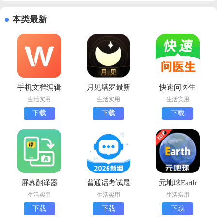
本类最新
手机文档编辑
月见塔罗最新
快速问医生
app下载安装
版下载
app最新版
生活实用
生活实用
生活实用
手机版
下载
下载
下载
屏幕翻译器
普通话考试最
元地球Earth
app官方版
新版下载
最新版下载
生活实用
生活实用
生活实用
下载
下载
下载