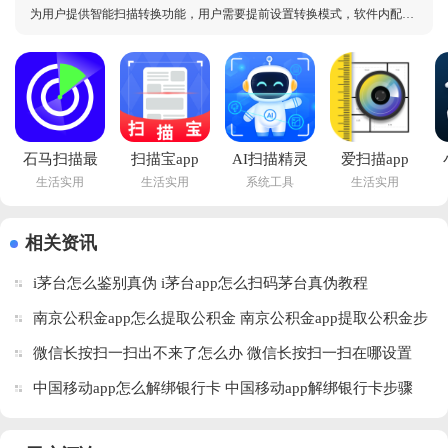
为用户提供智能扫描转换功能，用户需要提前设置转换模式，软件内配有
智能辅助工具，本合集会同步更新橘子下载站站内的所有扫描工具软件资
源，欢迎有需求的用户前来下载软件进行体验，同时软件内为用户提供其
他使用功能，等待用户前来探索，提高用户使用体
石马扫描最
扫描宝app
AI扫描精灵
爱扫描app
生活实用
生活实用
系统工具
生活实用
新版本下载
免费版下载
官方正版下
最新版本下
安装v1.0.0 
v2.77 官方
载
载安装
官方版
版
v1.1.0.2025.0922.1614 
v1.0.41.41.26010
相关资讯
最新版
官方版
S
i茅台怎么鉴别真伪 i茅台app怎么扫码茅台真伪教程
南京公积金app怎么提取公积金 南京公积金app提取公积金步
骤
微信长按扫一扫出不来了怎么办 微信长按扫一扫在哪设置
中国移动app怎么解绑银行卡 中国移动app解绑银行卡步骤