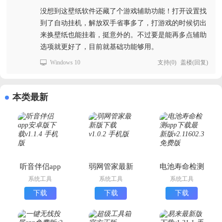
没想到这壁纸软件还藏了个游戏辅助功能！打开设置找
到了自动挂机，解放双手省事多了，打游戏的时候切出
来换壁纸也能挂着，挺意外的。不过要是能再多点辅助
选项就更好了，目前就基础功能够用。
Windows 10
支持
(
0
)
盖楼(回复)
本类最新
听音伴侣app
弱网管家最新
电池寿命检测
安卓版下载
版下载
app下载最新
系统工具
系统工具
系统工具
版
下载
下载
下载