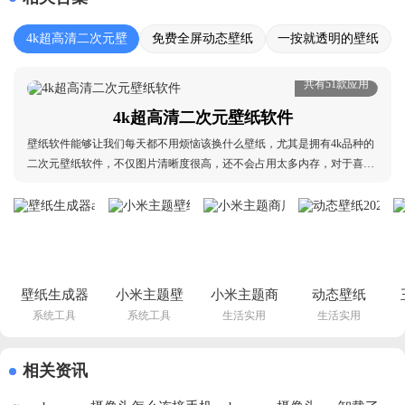
4k超高清二次元壁
免费全屏动态壁纸
一按就透明的壁纸
纸软件
软件
软件推荐
共有51款应用
4k超高清二次元壁纸软件
壁纸软件能够让我们每天都不用烦恼该换什么壁纸，尤其是拥有4k品种的
二次元壁纸软件，不仅图片清晰度很高，还不会占用太多内存，对于喜欢
收集二次元壁纸的玩家很不错，目前小编将市面上所有的4k超高清二次元
壁纸软件全部放置到了本站的合集当中，如果你目前还不知道要更换什么
二次元壁纸的话不妨来本站看看吧。4k超高清二次
壁纸生成器
小米主题壁
小米主题商
动态壁纸
系统工具
系统工具
生活实用
生活实用
app最新版
纸最新版本
店app官方
2026最新版
下载v3.1 安
app下载安
正版
v4.6.6 官方
卓版
装v7.1.5.0 
2026(主题
版
引
相关资讯
最新版
壁