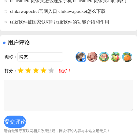
usbcamera摄像头怎么连接手机 usbcamera摄像头app卸载了
纸)v7.1.1.2 
最新版
还能监控吗
chikawapocket官网入口 chikawapocket怎么下载
talki软件被国家认可吗 talk软件的功能介绍和作用
用户评论
昵称：
打分：
很好！
请自觉遵守互联网相关政策法规，网友评论内容与本站立场无关！