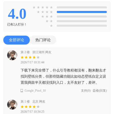
4.0
★
★
★
★
★
★
★
★
★
★
★
★
★
★
已有2人打分！
★
全部评论
热门评论
第 2 楼
浙江湖州 网友
2026/7/17 10:31:44
下载下来完全懵了，什么引导教程都没有，翻来翻去才
找到壁纸分类，但那些隐藏功能比如动态壁纸自定义设
置我捣鼓半天都没找到入口，太不友好了，差评。
Google_Pixel_10
支持
(
0
)
盖楼(回复)
第 1 楼
北京 网友
2026/7/17 10:34:25