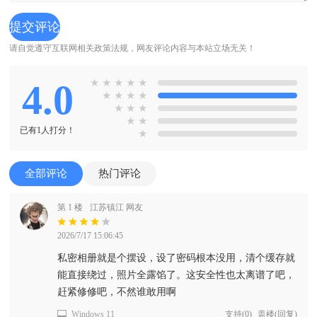
请自觉遵守互联网相关政策法规，网友评论内容与本站立场无关！
4.0
★
★
★
★
★
★
★
★
★
★
★
★
★
★
已有1人打分！
★
全部评论
热门评论
第 1 楼
江苏镇江 网友
2026/7/17 15:06:45
私密相册就是个摆设，设了密码根本没用，清个缓存就
能直接绕过，照片全露馅了。这安全性也太离谱了吧，
赶紧修修吧，不然谁敢用啊
Windows 11
支持
(
0
)
盖楼(回复)