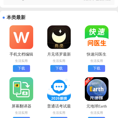
本类最新
手机文档编辑
月见塔罗最新
快速问医生
app下载安装
版下载
app最新版
生活实用
生活实用
生活实用
手机版
下载
下载
下载
屏幕翻译器
普通话考试最
元地球Earth
app官方版
新版下载
最新版下载
生活实用
生活实用
生活实用