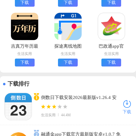
下载
下载
下载
吉真万年历最
探途离线地图
巴政通app官
新版
下载手最新版
方下载安卓版
生活实用
生活实用
生活实用
下载
下载
下载
下载排行
倒数日下载安装2026最新版v1.26.4 安
1
卓版
下载
生活实用
44.4M
融通金app下载官方最新版安卓v1.0.7 免
2