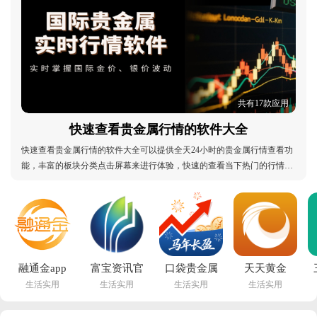
共有17款应用
快速查看贵金属行情的软件大全
快速查看贵金属行情的软件大全可以提供全天24小时的贵金属行情查看功
能，丰富的板块分类点击屏幕来进行体验，快速的查看当下热门的行情来
进行了解，还可以切换不同的板块来获取当下的热点资讯，登录账号就可
以在线查看各种内容，实时更新信息来即时获取，还可以在线进行操作十
分的好用，大家都在用的贵金属行情软件快来加入
融通金app
富宝资讯官
口袋贵金属
天天黄金
生活实用
生活实用
生活实用
生活实用
下载官方最
方版下载
官方下载
app安卓版
新版安卓
v6.2.39 安
app安装
v1.0.2 官方