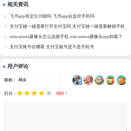
v1.0.7 免费
卓版
v13.4.0 安
版
相关资讯
版
卓版
飞书app有定位功能吗 飞书app会监控手机吗
支付宝碰一碰需要打开支付宝吗 支付宝碰一碰需要解锁手机
吗
usbcamera摄像头怎么连接手机 usbcamera摄像头app卸载了
还能监控吗
支付宝账号在哪看 支付宝账号是不是手机号
用户评论
昵称：
打分：
很好！