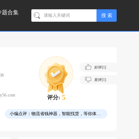
专题合集
好评[
1
]
08
差评[
1
]
zy56.com
5
评分:
小编点评：
物流省钱神器，智能找货，等你体验！