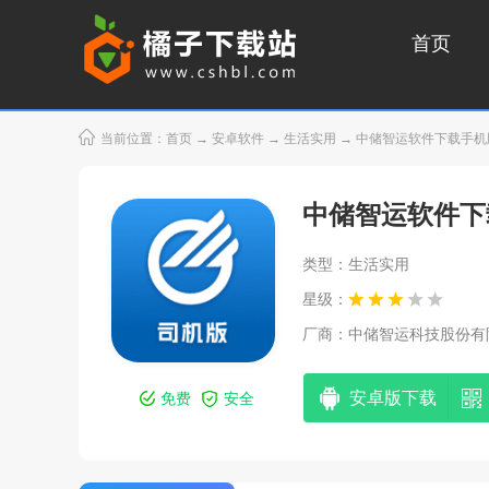
首页
当前位置：
首页
→
安卓软件
→
生活实用
→ 中储智运软件下载手机版安装
中储智运软件下
类型：生活实用
星级：
厂商：
中储智运科技股份有
安卓版下载
免费
安全