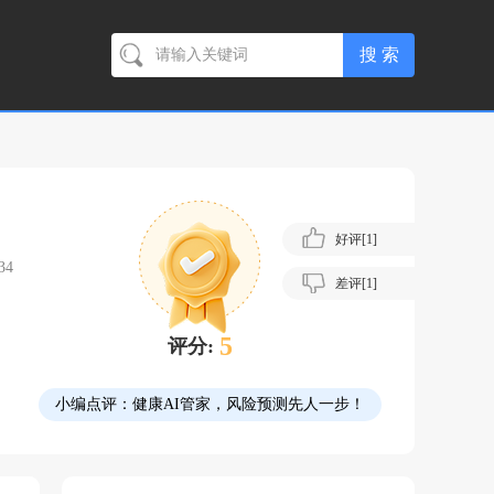
好评[
1
]
34
差评[
1
]
5
评分:
小编点评：
健康AI管家，风险预测先人一步！