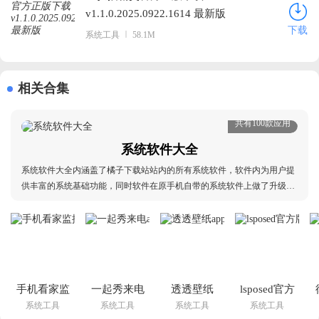
v1.1.0.2025.0922.1614 最新版
下载
系统工具
58.1M
相关合集
共有100款应用
系统软件大全
系统软件大全内涵盖了橘子下载站站内的所有系统软件，软件内为用户提
供丰富的系统基础功能，同时软件在原手机自带的系统软件上做了升级处
理，让那个用户的基础系统功能变得更加丰富，本合集会同步更新橘子下
载站站内的所有系统软件，欢迎有需求的用户前来下载体验，本合集支持
用户下载多款软件，用户选择自己需要的软件即可
手机看家监
一起秀来电
透透壁纸
lsposed官方
系统工具
系统工具
系统工具
系统工具
控远程app
app最新版
app免费下
版github下