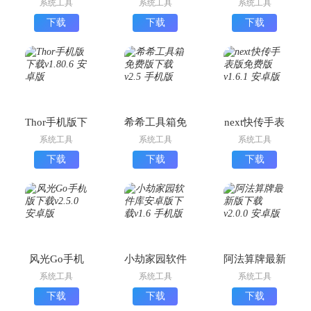
系统工具
系统工具
系统工具
载
下载
下载
下载
Thor手机版下
希希工具箱免
next快传手表
载
费版下载
版免费版
系统工具
系统工具
系统工具
下载
下载
下载
风光Go手机
小劫家园软件
阿法算牌最新
版下载
库安卓版下载
版下载
系统工具
系统工具
系统工具
下载
下载
下载