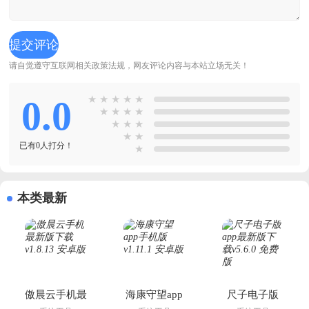
请自觉遵守互联网相关政策法规，网友评论内容与本站立场无关！
0.0
★
★
★
★
★
★
★
★
★
★
★
★
★
★
已有0人打分！
★
本类最新
傲晨云手机最
海康守望app
尺子电子版
新版下载
手机版
app最新版下